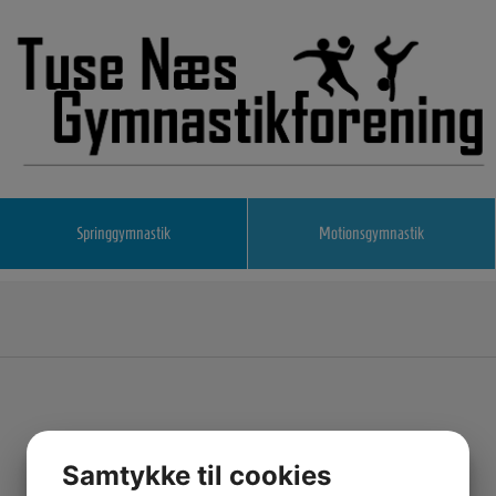
Springgymnastik
Motionsgymnastik
Samtykke til cookies