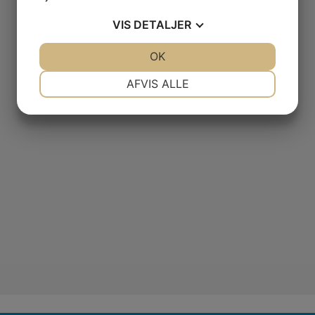
VIS
DETALJER
JA
NEJ
OK
JA
NEJ
NØDVENDIGE
PRÆFERENCER
AFVIS ALLE
JA
NEJ
JA
NEJ
MARKETING
STATISTIK